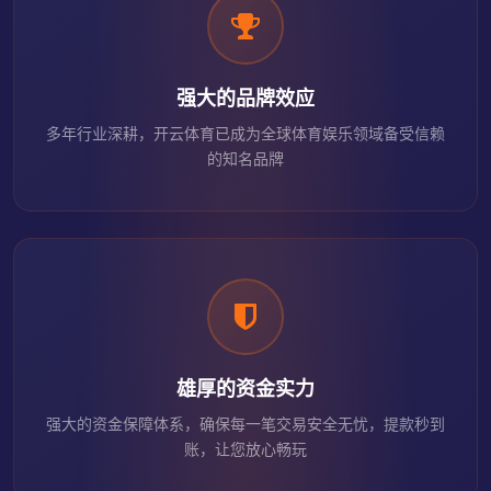
强大的品牌效应
多年行业深耕，开云体育已成为全球体育娱乐领域备受信赖
的知名品牌
雄厚的资金实力
强大的资金保障体系，确保每一笔交易安全无忧，提款秒到
账，让您放心畅玩