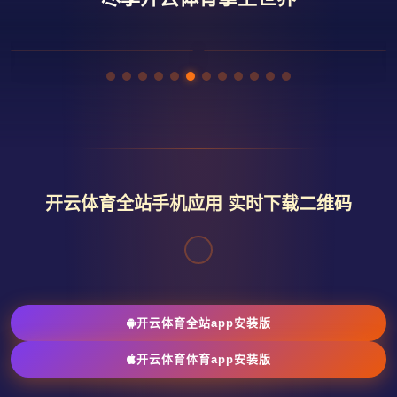
开云体育全站手机应用 实时下载二维码
开云体育全站app安装版
开云体育体育app安装版