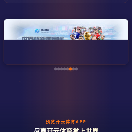
预览开云体育APP
尽享开云体育掌上世界